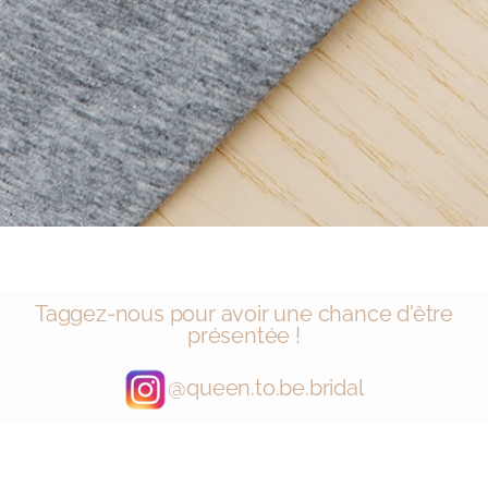
Taggez-nous pour avoir une chance d'être
présentée !
@queen.to.be.bridal