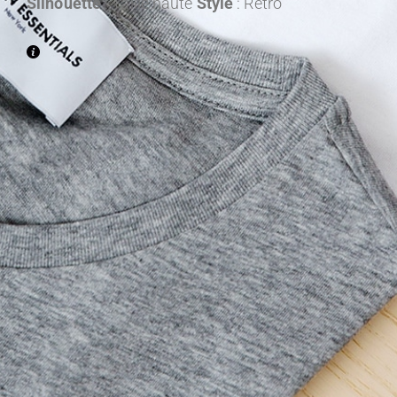
Silhouette
: Taille haute
Style
: Rétro
Entre 1300€ et 2000€ TTC
Entre 2000€ et 2500€ TTC
Entre 2500€ et 3000€ TTC
Entre 3000€ et 3500€ TTC