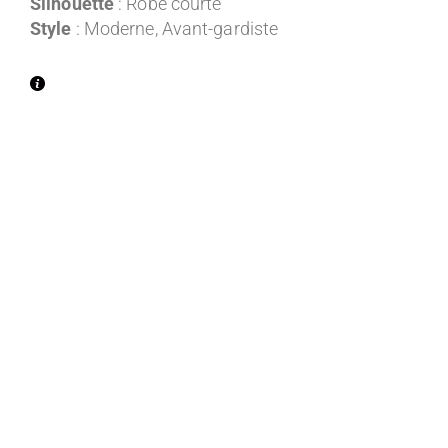
Silhouette
: Robe courte
Style
: Moderne, Avant-gardiste
Entre 1300€ et 2000€ TTC
Entre 2000€ et 2500€ TTC
Entre 2500€ et 3000€ TTC
Entre 3000€ et 3500€ TTC