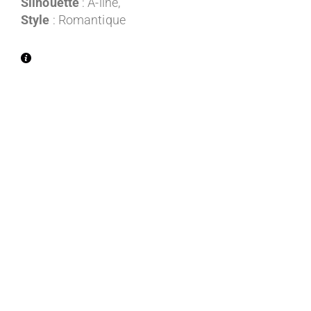
Silhouette
: A-line,
Style
: Romantique
Entre 1300€ et 2000€ TTC
Entre 2000€ et 2500€ TTC
Entre 2500€ et 3000€ TTC
Entre 3000€ et 3500€ TTC