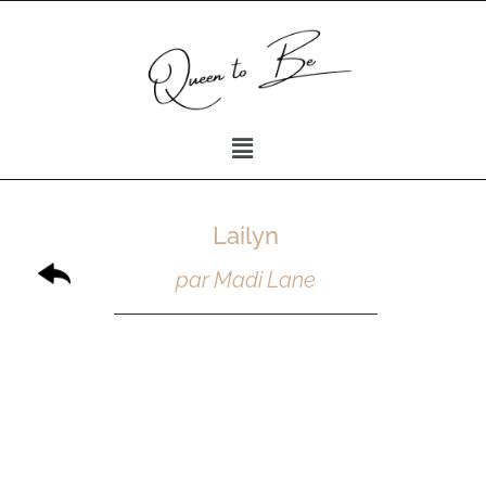
Lailyn
par Madi Lane​