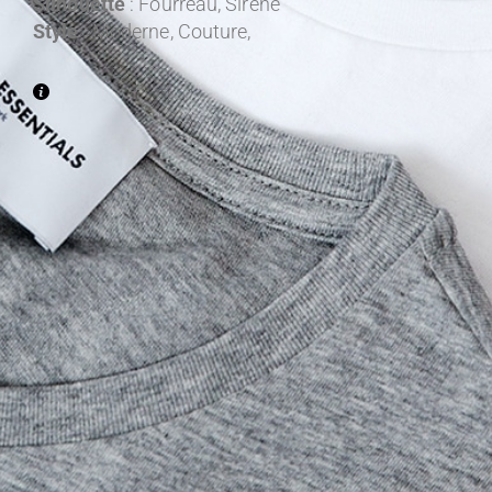
Silhouette
: Fourreau, Sirène
Style
: Moderne, Couture,
Entre 1300€ et 2000€ TTC
Entre 2000€ et 2500€ TTC
Entre 2500€ et 3000€ TTC
Entre 3000€ et 3500€ TTC