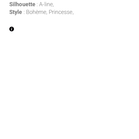
Silhouette
: A-line,
Style
: Bohème, Princesse,
Entre 1300€ et 2000€ TTC
Entre 2000€ et 2500€ TTC
Entre 2500€ et 3000€ TTC
Entre 3000€ et 3500€ TTC