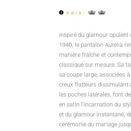
PRIX:
Entre 1300€ et 2000€ TTC
Inspiré du glamour opulent
Entre 2000€ et 2500€ TTC
1940, le pantalon Aurelia rev
Entre 2500€ et 3000€ T
Entre 3000€ et 3500
manière fraîche et contempo
classique sur mesure. Sa tai
sa coupe large, associées à 
creux flatteurs dissimulant
les poches latérales, font d
en satin l’incarnation du sty
et du glamour instantané, d
cérémonie du mariage jusqu