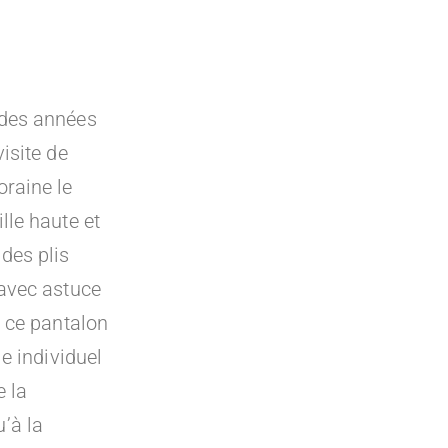
 des années
isite de
TC
€ TTC
raine le
lle haute et
des plis
 avec astuce
e ce pantalon
le individuel
e la
’à la