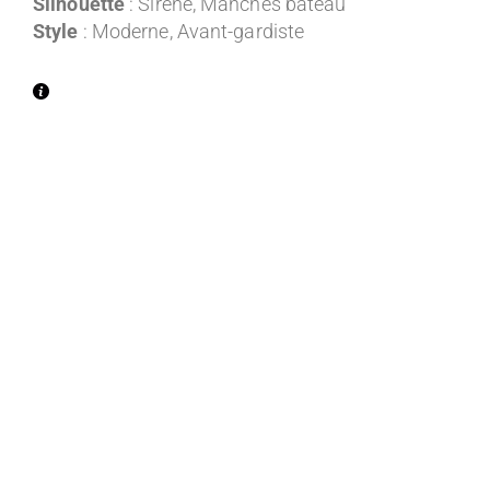
Silhouette
: Sirène, Manches bateau
Style
: Moderne, Avant-gardiste
Entre 1300€ et 2000€ TTC
Entre 2000€ et 2500€ TTC
Entre 2500€ et 3000€ TTC
Entre 3000€ et 3500€ TTC